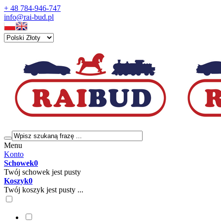
+ 48 784-946-747
info@rai-bud.pl
Menu
Konto
Schowek
0
Twój schowek jest pusty
Koszyk
0
Twój koszyk jest pusty ...