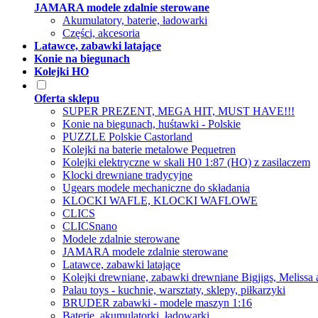
JAMARA modele zdalnie sterowane
Akumulatory, baterie, ładowarki
Części, akcesoria
Latawce, zabawki latające
Konie na biegunach
Kolejki HO
Oferta sklepu
SUPER PREZENT, MEGA HIT, MUST HAVE!!!
Konie na biegunach, huśtawki - Polskie
PUZZLE Polskie Castorland
Kolejki na baterie metalowe Pequetren
Kolejki elektryczne w skali H0 1:87 (HO) z zasilaczem
Klocki drewniane tradycyjne
Ugears modele mechaniczne do składania
KLOCKI WAFLE, KLOCKI WAFLOWE
CLICS
CLICSnano
Modele zdalnie sterowane
JAMARA modele zdalnie sterowane
Latawce, zabawki latające
Kolejki drewniane, zabawki drewniane Bigjigs, Melissa
Palau toys - kuchnie, warsztaty, sklepy, piłkarzyki
BRUDER zabawki - modele maszyn 1:16
Baterie, akumulatorki, ładowarki