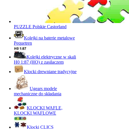
PUZZLE Polskie Castorland
Kolejki na baterie metalowe
Pequetren
Kolejki elektryczne w skali
H0 1:87 (HO) z zasilaczem
Klocki drewniane tradycyjne
Ugears modele
mechaniczne do składania
KLOCKI WAFLE,
KLOCKI WAFLOWE
Klocki CLICS