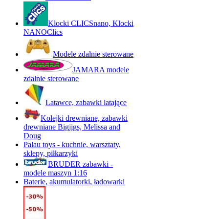
Klocki CLICSnano, Klocki
NANOClics
Modele zdalnie sterowane
JAMARA modele
zdalnie sterowane
Latawce, zabawki latające
Kolejki drewniane, zabawki
drewniane Bigjigs, Melissa and
Doug
Palau toys - kuchnie, warsztaty,
sklepy, piłkarzyki
BRUDER zabawki -
modele maszyn 1:16
Baterie, akumulatorki, ładowarki