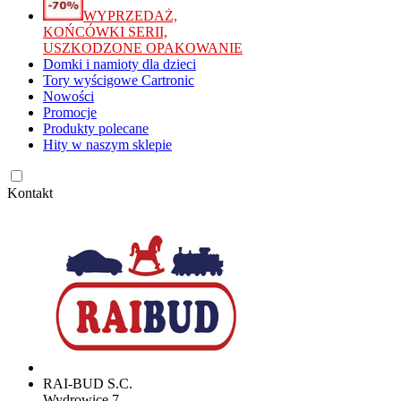
WYPRZEDAŻ,
KOŃCÓWKI SERII,
USZKODZONE OPAKOWANIE
Domki i namioty dla dzieci
Tory wyścigowe Cartronic
Nowości
Promocje
Produkty polecane
Hity w naszym sklepie
Kontakt
RAI-BUD S.C.
Wydrowice 7