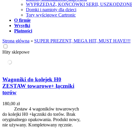
WYPRZEDAŻ, KOŃCÓWKI SERII, USZKODZON
Domki i namioty dla dzieci
Tory wyścigowe Cartronic
O firmie
Wysyłki
Płatności
Strona główna
»
SUPER PREZENT, MEGA HIT, MUST HAVE!!!
Hity sklepowe
Wagoniki do kolejek H0
ZESTAW towarowe+ łączniki
torów
180,00 zł
Zestaw 4 wagoników towarowych
do kolejki H0 +łączniki do torów. Brak
oryginalnego opakowania. Produkt nowy,
nie używany. Kompletowany ręcznie.