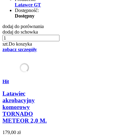
Latawce GT
Dostępność:
Dostępny
dodaj do porównania
dodaj do schowka
szt.
Do koszyka
zobacz szczegóły
Hit
Latawiec
akrobacyjny
komorowy
TORNADO
METEOR 2,0 M.
179,00 zł