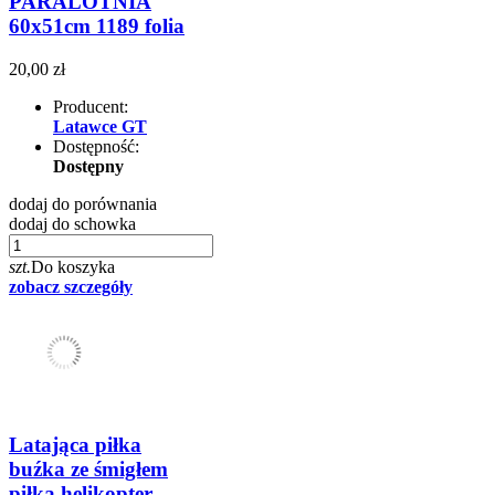
PARALOTNIA
60x51cm 1189 folia
20,00 zł
Producent:
Latawce GT
Dostępność:
Dostępny
dodaj do porównania
dodaj do schowka
szt.
Do koszyka
zobacz szczegóły
Latająca piłka
buźka ze śmigłem
piłka helikopter