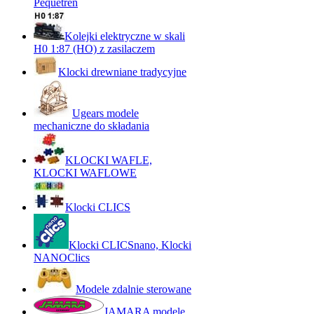
Pequetren
Kolejki elektryczne w skali
H0 1:87 (HO) z zasilaczem
Klocki drewniane tradycyjne
Ugears modele
mechaniczne do składania
KLOCKI WAFLE,
KLOCKI WAFLOWE
Klocki CLICS
Klocki CLICSnano, Klocki
NANOClics
Modele zdalnie sterowane
JAMARA modele