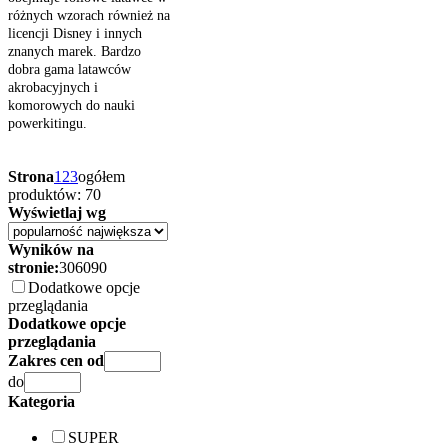
różnych wzorach również na
licencji Disney i innych
znanych marek. Bardzo
dobra gama latawców
akrobacyjnych i
komorowych do nauki
powerkitingu.
Strona
1
2
3
ogółem
produktów: 70
Wyświetlaj wg
Wyników na
stronie:
30
60
90
Dodatkowe opcje
przeglądania
Dodatkowe opcje
przeglądania
Zakres cen od
do
Kategoria
SUPER