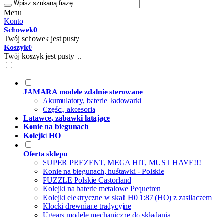
Menu
Konto
Schowek
0
Twój schowek jest pusty
Koszyk
0
Twój koszyk jest pusty ...
JAMARA modele zdalnie sterowane
Akumulatory, baterie, ładowarki
Części, akcesoria
Latawce, zabawki latające
Konie na biegunach
Kolejki HO
Oferta sklepu
SUPER PREZENT, MEGA HIT, MUST HAVE!!!
Konie na biegunach, huśtawki - Polskie
PUZZLE Polskie Castorland
Kolejki na baterie metalowe Pequetren
Kolejki elektryczne w skali H0 1:87 (HO) z zasilaczem
Klocki drewniane tradycyjne
Ugears modele mechaniczne do składania