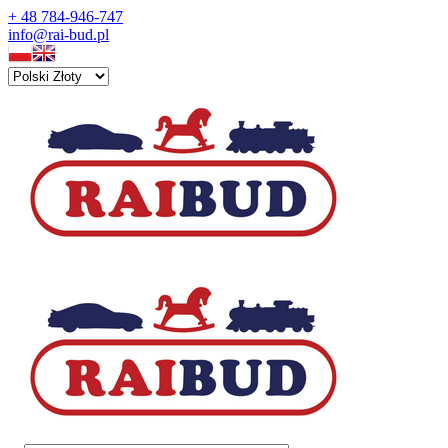
+ 48 784-946-747
info@rai-bud.pl