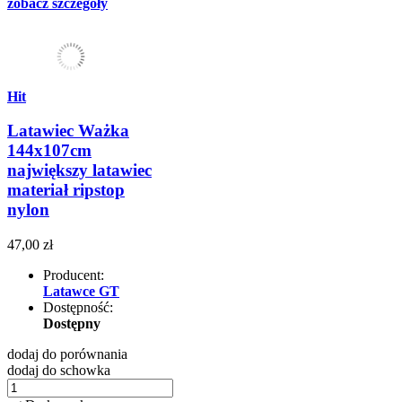
zobacz szczegóły
Hit
Latawiec Ważka
144x107cm
największy latawiec
materiał ripstop
nylon
47,00 zł
Producent:
Latawce GT
Dostępność:
Dostępny
dodaj do porównania
dodaj do schowka