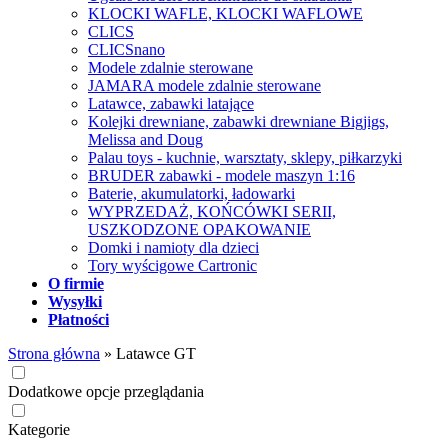
KLOCKI WAFLE, KLOCKI WAFLOWE
CLICS
CLICSnano
Modele zdalnie sterowane
JAMARA modele zdalnie sterowane
Latawce, zabawki latające
Kolejki drewniane, zabawki drewniane Bigjigs,
Melissa and Doug
Palau toys - kuchnie, warsztaty, sklepy, piłkarzyki
BRUDER zabawki - modele maszyn 1:16
Baterie, akumulatorki, ładowarki
WYPRZEDAŻ, KOŃCÓWKI SERII,
USZKODZONE OPAKOWANIE
Domki i namioty dla dzieci
Tory wyścigowe Cartronic
O firmie
Wysyłki
Płatności
Strona główna
»
Latawce GT
Dodatkowe opcje przeglądania
Kategorie