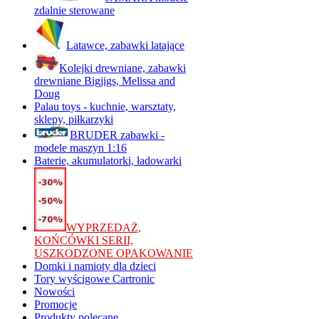
zdalnie sterowane
Latawce, zabawki latające
Kolejki drewniane, zabawki
drewniane Bigjigs, Melissa and
Doug
Palau toys - kuchnie, warsztaty,
sklepy, piłkarzyki
BRUDER zabawki -
modele maszyn 1:16
Baterie, akumulatorki, ładowarki
WYPRZEDAŻ,
KOŃCÓWKI SERII,
USZKODZONE OPAKOWANIE
Domki i namioty dla dzieci
Tory wyścigowe Cartronic
Nowości
Promocje
Produkty polecane